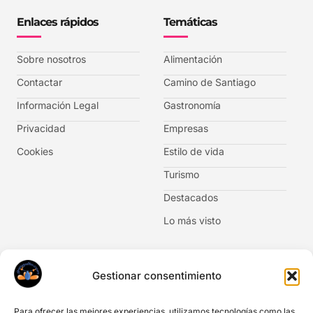
Enlaces rápidos
Temáticas
Sobre nosotros
Alimentación
Contactar
Camino de Santiago
Información Legal
Gastronomía
Privacidad
Empresas
Cookies
Estilo de vida
Turismo
Destacados
Lo más visto
Newsletter
Gestionar consentimiento
No te pierdas las novedades. Suscríbete al boletín de
noticias.
Para ofrecer las mejores experiencias, utilizamos tecnologías como las