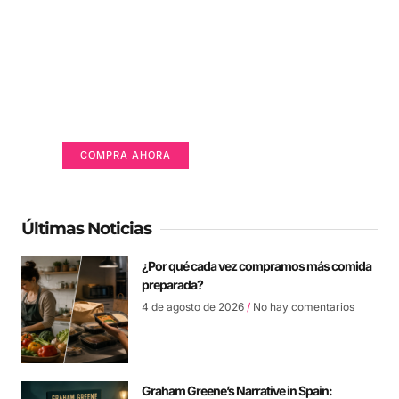
Un lugar para anunciarse
Tu Publicidad Aquí (365 x 270 px)
COMPRA AHORA
Últimas Noticias
¿Por qué cada vez compramos más comida
preparada?
4 de agosto de 2026
No hay comentarios
Graham Greene’s Narrative in Spain: