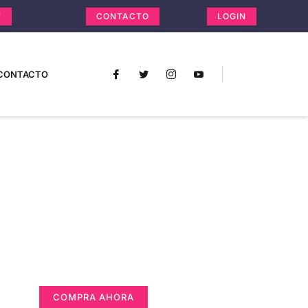
T
CONTACTO
LOGIN
CONTACTO
Un lugar para
anunciarse
Tu Publicidad Aquí (365 x 270 px)
COMPRA AHORA