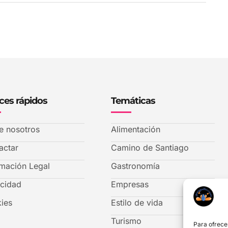
ces rápidos
Temáticas
e nosotros
Alimentación
actar
Camino de Santiago
rmación Legal
Gastronomía
acidad
Empresas
ies
Estilo de vida
Turismo
Para ofrece