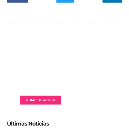
Un lugar para anunciarse
Tu Publicidad Aquí (365 x 270 px)
COMPRA AHORA
Últimas Noticias