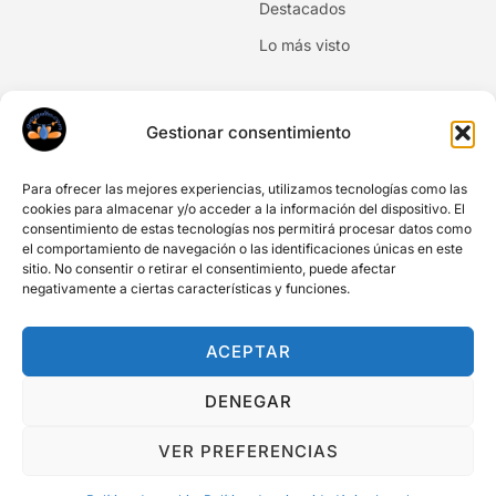
Destacados
Lo más visto
Newsletter
Gestionar consentimiento
No te pierdas las novedades. Suscríbete al boletín de
noticias.
Para ofrecer las mejores experiencias, utilizamos tecnologías como las
cookies para almacenar y/o acceder a la información del dispositivo. El
consentimiento de estas tecnologías nos permitirá procesar datos como
el comportamiento de navegación o las identificaciones únicas en este
sitio. No consentir o retirar el consentimiento, puede afectar
negativamente a ciertas características y funciones.
Acepto Información legal y privacidad
Acepto comunicaciones y newsletter
ACEPTAR
SUSCRIBIRME
DENEGAR
VER PREFERENCIAS
Copyright © Todos los Derechos reservados