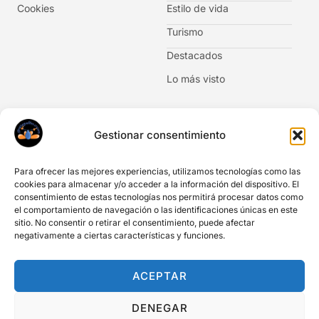
Cookies
Estilo de vida
Turismo
Destacados
Lo más visto
Newsletter
Gestionar consentimiento
No te pierdas las novedades. Suscríbete al boletín de
noticias.
Para ofrecer las mejores experiencias, utilizamos tecnologías como las
cookies para almacenar y/o acceder a la información del dispositivo. El
consentimiento de estas tecnologías nos permitirá procesar datos como
el comportamiento de navegación o las identificaciones únicas en este
sitio. No consentir o retirar el consentimiento, puede afectar
negativamente a ciertas características y funciones.
Acepto Información legal y privacidad
Acepto comunicaciones y newsletter
ACEPTAR
SUSCRIBIRME
DENEGAR