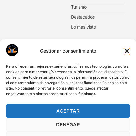
Turismo
Destacados
Lo más visto
Newsletter
Gestionar consentimiento
No te pierdas las novedades. Suscríbete al boletín de
noticias.
Para ofrecer las mejores experiencias, utilizamos tecnologías como las
cookies para almacenar y/o acceder a la información del dispositivo. El
consentimiento de estas tecnologías nos permitirá procesar datos como
el comportamiento de navegación o las identificaciones únicas en este
sitio. No consentir o retirar el consentimiento, puede afectar
negativamente a ciertas características y funciones.
Acepto Información legal y privacidad
Acepto comunicaciones y newsletter
ACEPTAR
SUSCRIBIRME
DENEGAR