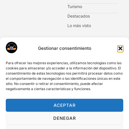
Turismo
Destacados
Lo más visto
Newsletter
Gestionar consentimiento
No te pierdas las novedades. Suscríbete al boletín de
noticias.
Para ofrecer las mejores experiencias, utilizamos tecnologías como las
cookies para almacenar y/o acceder a la información del dispositivo. El
consentimiento de estas tecnologías nos permitirá procesar datos como
el comportamiento de navegación o las identificaciones únicas en este
sitio. No consentir o retirar el consentimiento, puede afectar
negativamente a ciertas características y funciones.
Acepto Información legal y privacidad
Acepto comunicaciones y newsletter
ACEPTAR
SUSCRIBIRME
DENEGAR