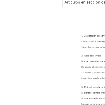
Artículos en sección d
1. Contratación del serv
La contratación de cual
Todos los precios indic
2. Inicio del servicio
Una vez contratado el s
Se solicita al cliente l
Se realiza la planificaci
La publicación del prim
3. Material y colaboraci
El cliente: Facilitará i
Aportará material audio
En caso de no disponer 