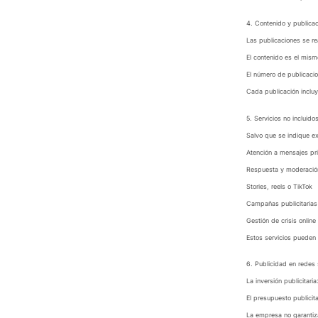
4. Contenido y publica
Las publicaciones se re
El contenido es el mism
El número de publicaci
Cada publicación incluy
5. Servicios no incluido
Salvo que se indique ex
Atención a mensajes pr
Respuesta y moderació
Stories, reels o TikTok
Campañas publicitaria
Gestión de crisis online
Estos servicios pueden 
6. Publicidad en redes 
La inversión publicitari
El presupuesto publicit
La empresa no garantiza