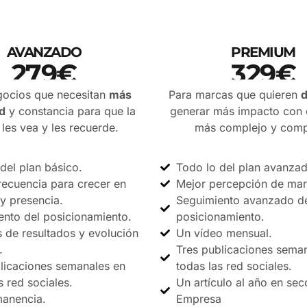
AVANZADO
PREMIUM
279€
329€
PRECIO SIN IVA
PRECIO SIN IVA
gocios que necesitan
más
Para marcas que quieren
d
ad
y constancia para que la
generar más impacto con 
 les vea y les recuerde.
más complejo y comp
del plan básico.
Todo lo del plan avanzad
recuencia para crecer en
Mejor percepción de mar
y presencia.
Seguimiento avanzado d
ento del posicionamiento.
posicionamiento.
 de resultados y evolución
Un vídeo mensual.
.
Tres publicaciones sema
licaciones semanales en
todas las red sociales.
s red sociales.
Un artículo al año en sec
manencia.
Empresa