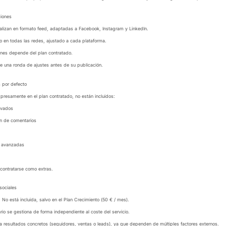
ciones
alizan en formato feed, adaptadas a Facebook, Instagram y LinkedIn.
o en todas las redes, ajustado a cada plataforma.
ones depende del plan contratado.
e una ronda de ajustes antes de su publicación.
s por defecto
presamente en el plan contratado, no están incluidos:
ivados
n de comentarios
s avanzadas
contratarse como extras.
sociales
a: No está incluida, salvo en el Plan Crecimiento (50 € / mes).
ario se gestiona de forma independiente al coste del servicio.
 resultados concretos (seguidores, ventas o leads), ya que dependen de múltiples factores externos.