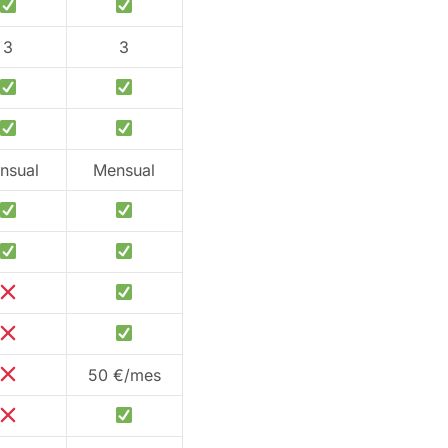
3
3
nsual
Mensual
50 €/mes