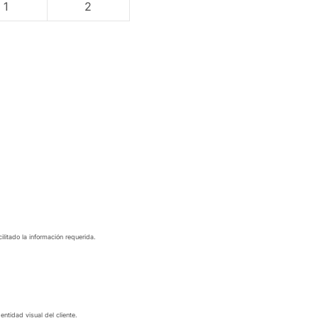
1
2
litado la información requerida.
ntidad visual del cliente.