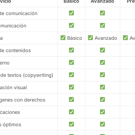
vicio
Básico
Avanzado
Pr
 de comunicación
omunicación
ia
Básico
Avanzado
Av
de contenidos
terno
de textos (copywriting)
ación visual
genes con derechos
caciones
s óptimos