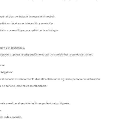
gún el plan contratado (mensual o trimestral).
étricas de alcance, interacción y evolución.
tativos y se utilizan para optimizar la estrategia.
al y por adelantado.
a podrá suponer la suspensión temporal del servicio hasta su regularización.
icio
bligatoria.
r el servicio avisando con 15 días de antelación al siguiente periodo de facturación.
 de servicio, este no es reembolsable.
e a realizar el servicio de forma profesional y diligente.
e:
de redes sociales