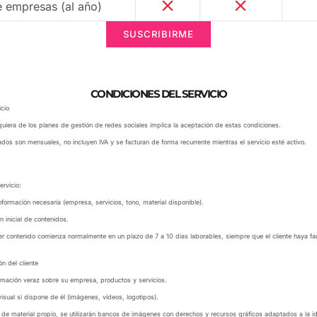
e empresas (al año)
SUSCRIBIRME
CONDICIONES DEL SERVICIO
icio
quiera de los planes de gestión de redes sociales implica la aceptación de estas condiciones.
ados son mensuales, no incluyen IVA y se facturan de forma recurrente mientras el servicio esté activo.
ervicio:
a información necesaria (empresa, servicios, tono, material disponible).
ón inicial de contenidos.
er contenido comienza normalmente en un plazo de 7 a 10 días laborables, siempre que el cliente haya faci
ón del cliente
nformación veraz sobre su empresa, productos y servicios.
visual si dispone de él (imágenes, vídeos, logotipos).
de material propio, se utilizarán bancos de imágenes con derechos y recursos gráficos adaptados a la ide