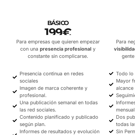
BÁSICO
199€
PRECIO SIN IVA
Para empresas que quieren empezar
Para ne
con una
presencia profesional
y
visibilid
constante sin complicarse.
gente
Presencia continua en redes
Todo lo 
sociales
Mayor f
Imagen de marca coherente y
alcance 
profesional.
Seguimi
Una publicación semanal en todas
Informes
las red sociales.
mensual
Contenido planificado y publicado
Dos pub
según plan.
todas la
Informes de resultados y evolución
Sin Per