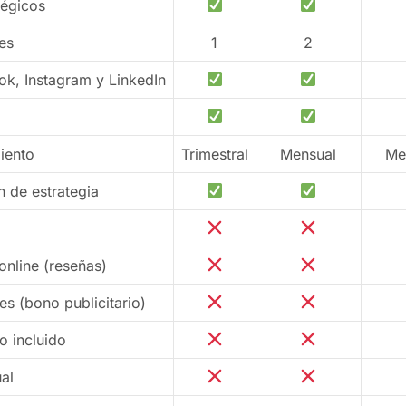
tégicos
es
1
2
ok, Instagram y LinkedIn
iento
Trimestral
Mensual
Me
n de estrategia
online (reseñas)
s (bono publicitario)
o incluido
al