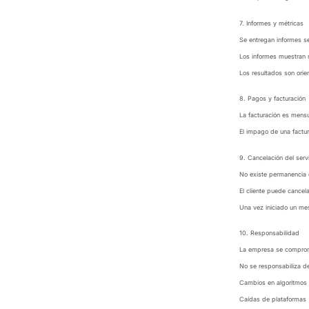
7. Informes y métricas
Se entregan informes se
Los informes muestran m
Los resultados son orien
8. Pagos y facturación
La facturación es mensu
El impago de una factur
9. Cancelación del serv
No existe permanencia o
El cliente puede cancela
Una vez iniciado un mes
10. Responsabilidad
La empresa se compromet
No se responsabiliza d
Cambios en algoritmos 
Caídas de plataformas