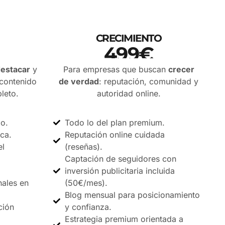
CRECIMIENTO
499€
PRECIO SIN IVA
estacar
y
Para empresas que buscan
crecer
contenido
de verdad
: reputación, comunidad y
leto.
autoridad online.
o.
Todo lo del plan premium.
ca.
Reputación online cuidada
el
(reseñas).
Captación de seguidores con
inversión publicitaria incluida
nales en
(50€/mes).
Blog mensual para posicionamiento
ción
y confianza.
Estrategia premium orientada a